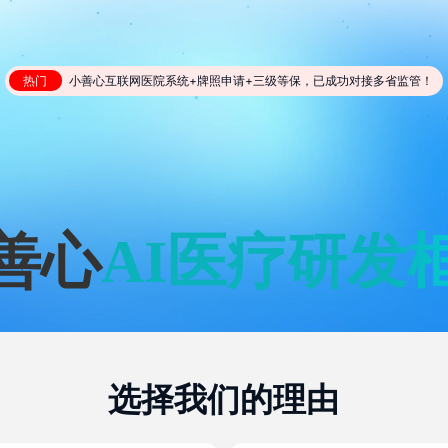
小善心互联网医院系统+牌照申请+三级等保，已成功对接多省监管！
热门
善心
A
I
医
疗
研
发
选择我们的理由