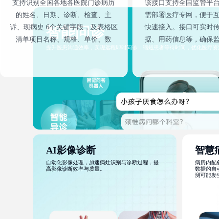
支持识别全国各地各医院门诊病历
该接口支持全国监管平
的姓名、日期、诊断、检查、主
需部署医疗专网，便于
诉、现病史 6个关键字段，及表格区
快速接入。接口可实时
智能问诊
清单项目名称、规格、单价、数
据、用药信息等，确保
提升医患沟通效率，实现远程即时问诊，缩短患者等待时间，优化医疗资
量、金额、项目类型等字段。
及时。通过该接口，互
高效配合监管要求，保
与质量。
AI影像诊断
智慧
自动化影像处理，加速病灶识别与诊断过程，提
病房内配
高影像诊断效率与质量。
数据的自
测可能发