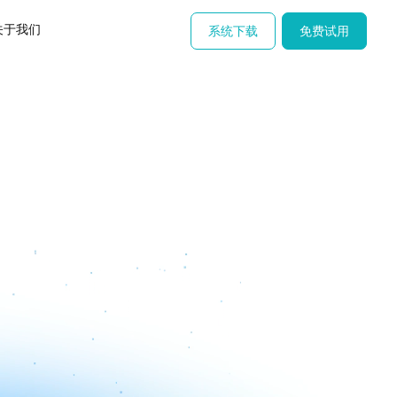
关于我们
系统下载
免费试用
服务支持
集成健康数据解决方案
牌照资质办理
设备、体检机等硬件集成健康数据
互联网医院、药品等牌照
健康险解决方案
医疗法律顾问
据赋能保险创新服务
为合规业务保驾护航
文档与工具
小善心开发及帮助文档