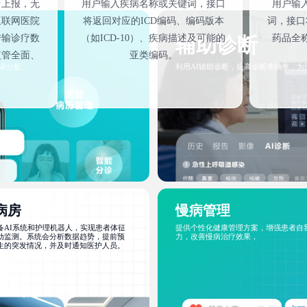
台上报，无
用户输入疾病名称或关键词，接口
用户输
互联网医院
将返回对应的ICD编码、编码版本
词，接口
传输诊疗数
（如ICD-10）、疾病描述及可能的
药品全
辅助诊断
监管全面、
亚类编码。
源分配。
利用AI辅助诊断，提高诊断准确率，
联网医院能
障医疗安全
病房
慢病管理
备AI系统和护理机器人，实现患者体征
提供个性化健康管理方案，增强患者自
动监测。系统会分析数据趋势，提前预
力，改善慢病治疗效果，
生的突发情况，并及时通知医护人员。