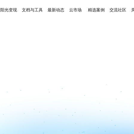
阳光变现
文档与工具
最新动态
云市场
精选案例
交流社区
妇幼保健解决方案
硬件
限时特价
打造“孕-产-育”一站式数字化平台
可穿戴
保+监管对接
专科联盟解决方案
创新
打造全健康周期、连续性的健康服务
医疗数
一体化医疗服务
健康管理解决方案
案
多种健康与疾病风险算法模型
网医院
医疗大数据解决方案
NEW
破除数据孤岛、挖掘医疗数据价值
方案