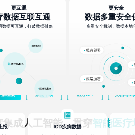
更互通
更安全
深度集成
，底层集成丰富医疗接口，提供先进的医疗数字化方案
deepseek
疗数据互联互通
数据多重安全
用数据可互通，打破数据孤岛
多重安全机制，数据本地
了解框架
系统下载
医疗API
文档与工
度集成人工智能，贯穿
智能医疗
上报
ICD疾病数据