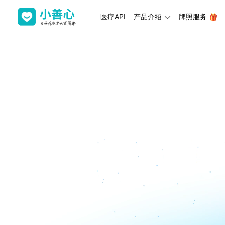
医疗API
产品介绍
牌照服务
热门应用
医疗场景解决方案
互联网医院解决方案
在线问诊
限时特价
系统+牌照申请+三级等
医械租赁
上新
智慧医院解决方案
打造诊前、诊中、诊后
互联互通
中医+互联网解决方
AI医疗研发框架
为中医量身定制的互联
医药电商解决方案
医药险协同的电商解决