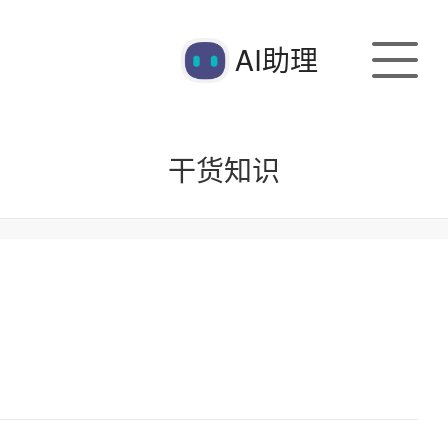
AI助理
干货知识
史悠久，底蕴深厚，是全国较早创立的一所集医